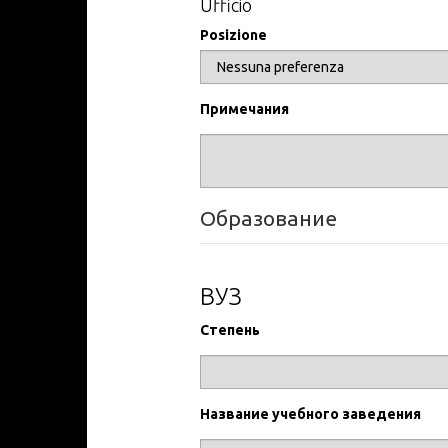
Ufficio
персонала, и в любом случае не бо
Posizione
Права пользователя
Обращаем ваше внимание на то, ч
любой момент, также вы можете п
Примечания
же полностью отозвать право на о
mcv-vg@riv-vg.com.
Образование
ВУЗ
Степень
Название учебного заведения