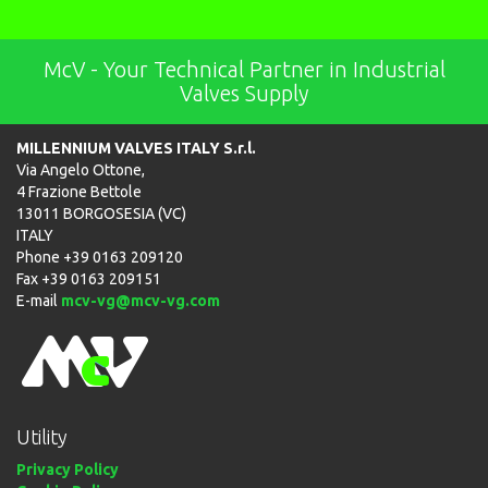
McV - Your Technical Partner in Industrial
Valves Supply
MILLENNIUM VALVES ITALY S.r.l.
Via Angelo Ottone,
4 Frazione Bettole
13011 BORGOSESIA (VC)
ITALY
Phone +39 0163 209120
Fax +39 0163 209151
E-mail
mcv-vg@mcv-vg.com
Utility
Privacy Policy