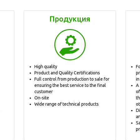
Продукция
High quality
F
Product and Quality Certifications
p
Full control from production to sale for
in
ensuring the best service to the final
A
customer
o
On-site
t
Wide range of technical products
o
e
D
a
S
pr