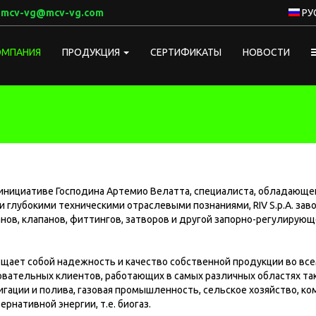
:
mcv-vg@mcv-vg.com
РУ
ОМПАНИЯ
ПРОДУКЦИЯ
СЕРТИФИКАТЫ
НОВОСТИ
о инициативе Господина Артемио Велатта, специалиста, обладаю
 глубокими техническими отраслевыми познаниями, RIV S.p.A. зав
ов, клапанов, фиттингов, затворов и другой запорно-регулирующ
лощает собой надежность и качество собственной продукции во все
вательных клиентов, работающих в самых различных областях таки
гации и полива, газовая промышленность, сельское хозяйство, ко
рнативной энергии, т.е. биогаз.