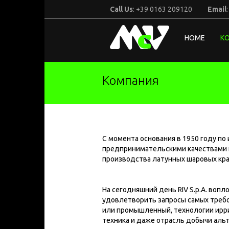
Call Us
: +39 0163 209120
Email
McV
HOME
К
Italy
Компания
С момента основания в 1950 году п
предпринимательскими качествами и
производства латунных шаровых кран
На сегодняшний день RIV S.p.A. воп
удовлетворить запросы самых требо
или промышленный, технологии ирри
техника и даже отрасль добычи альте