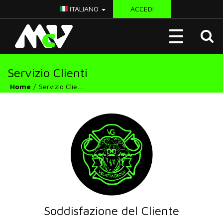
ITALIANO
ACCEDI
McV
Toggle
Italy
navigation
Servizio Clienti
Home
Servizio Clienti
Soddisfazione del Cliente