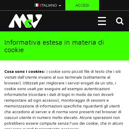
ITALIANO
ACCEDI
McV
Toggle
Italy
navigation
Informativa estesa in materia di
cookie
Cosa sono i cookies:
i cookie sono piccoli file di testo che i siti
visitati dall’utente inviano al suo terminale (solitamente al
browser). Utilizzati per migliorare i servizi erogati da un sito, i
cookie sono usati per eseguire ad esempio autenticazioni
informatiche (ricordare i dati di login in modo da non doverli
reimpostare ad ogni accesso), monitoraggio di sessioni e
memorizzazione di informazioni specifiche riguardanti gli utenti
che accedono al server e di norma sono presenti nel browser di
ciascun utente in numero molto elevato. Alcune operazioni non
potrebbero essere compiute senza l’uso dei cookie, che in alcuni
casi sono quindi tecnicamente necessari.