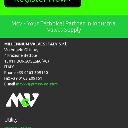
McV - Your Technical Partner in Industrial
Valves Supply
MILLENNIUM VALVES ITALY S.r.l.
Via Angelo Ottone,
4 Frazione Bettole
13011 BORGOSESIA (VC)
ITALY
Phone +39 0163 209120
Fax +39 0163 209151
E-mail
mcv-vg@mcv-vg.com
Utility