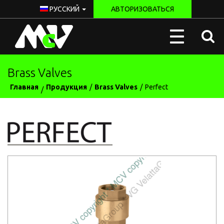
РУССКИЙ
АВТОРИЗОВАТЬСЯ
McV
Toggle
Italy
navigation
Brass Valves
Главная
Продукция
Brass Valves
Perfect