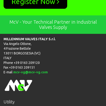
Register Now
McV - Your Technical Partner in Industrial
Valves Supply
MILLENNIUM VALVES ITALY S.r.l.
Via Angelo Ottone,
4 Frazione Bettole
13011 BORGOSESIA (VC)
ITALY
Phone +39 0163 209120
Fax +39 0163 209151
E-mail
mcv-vg@mcv-vg.com
Utility