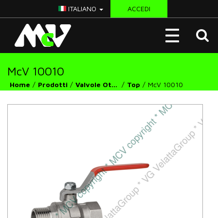
ITALIANO
ACCEDI
McV
Toggle
Italy
navigation
McV 10010
Home
Prodotti
Valvole Ottone
Top
McV 10010