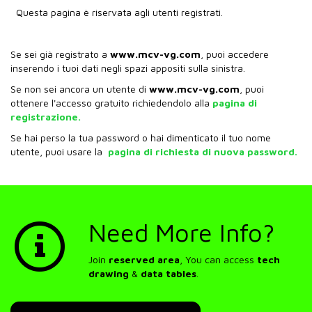
Questa pagina è riservata agli utenti registrati.
Se sei già registrato a
www.mcv-vg.com
, puoi accedere
inserendo i tuoi dati negli spazi appositi sulla sinistra.
Se non sei ancora un utente di
www.mcv-vg.com
, puoi
ottenere l'accesso gratuito richiedendolo alla
pagina di
registrazione.
Se hai perso la tua password o hai dimenticato il tuo nome
utente, puoi usare la
pagina di richiesta di nuova password.
Need More Info?
Join
reserved area
, You can access
tech
drawing
&
data tables
.