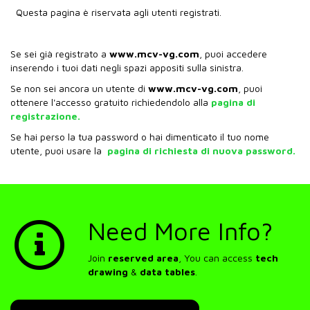
Questa pagina è riservata agli utenti registrati.
Se sei già registrato a
www.mcv-vg.com
, puoi accedere
inserendo i tuoi dati negli spazi appositi sulla sinistra.
Se non sei ancora un utente di
www.mcv-vg.com
, puoi
ottenere l'accesso gratuito richiedendolo alla
pagina di
registrazione.
Se hai perso la tua password o hai dimenticato il tuo nome
utente, puoi usare la
pagina di richiesta di nuova password.
Need More Info?
Join
reserved area
, You can access
tech
drawing
&
data tables
.