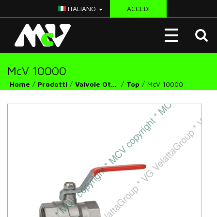
ITALIANO
ACCEDI
McV
Toggle
Italy
navigation
McV 10000
Home
Prodotti
Valvole Ottone
Top
McV 10000