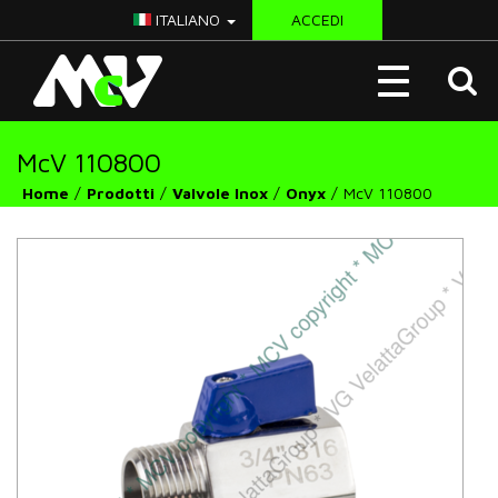
ITALIANO
ACCEDI
McV
Toggle
Italy
navigation
McV 110800
Home
Prodotti
Valvole Inox
Onyx
McV 110800