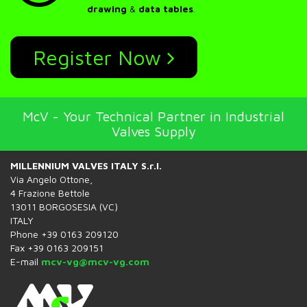
drawing
&
data tables
.
Register Now
McV - Your Technical Partner in Industrial
Valves Supply
MILLENNIUM VALVES ITALY S.r.l.
Via Angelo Ottone,
4 Frazione Bettole
13011 BORGOSESIA (VC)
ITALY
Phone +39 0163 209120
Fax +39 0163 209151
E-mail
mcv-vg@mcv-vg.com