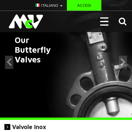
Previous
Ne
ITALIANO
ACCEDI
McV
Toggle
Italy
navigation
Our
Butterfly
Valves
Valvole Inox